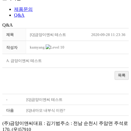
제품문의
Q&A
Q&A
제목
[Q]금양이엔씨 테스트
2020-09-28 11:23:36
kumyang
작성자
A. 금양이엔씨 테스트
목록
-
[Q]금양이엔씨 테스트
다음
[Q]내마모 내부식 이란?
(주)금양이앤씨
대표 : 김기범
주소 : 전남 순천시 주암면 주석로
170, (우)57910