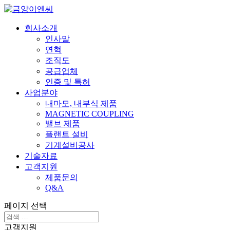
회사소개
인사말
연혁
조직도
공급업체
인증 및 특허
사업분야
내마모, 내부식 제품
MAGNETIC COUPLING
밸브 제품
플랜트 설비
기계설비공사
기술자료
고객지원
제품문의
Q&A
페이지 선택
고객지원