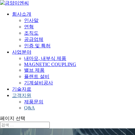
회사소개
인사말
연혁
조직도
공급업체
인증 및 특허
사업분야
내마모, 내부식 제품
MAGNETIC COUPLING
밸브 제품
플랜트 설비
기계설비공사
기술자료
고객지원
제품문의
Q&A
페이지 선택