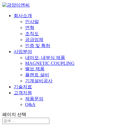
회사소개
인사말
연혁
조직도
공급업체
인증 및 특허
사업분야
내마모, 내부식 제품
MAGNETIC COUPLING
밸브 제품
플랜트 설비
기계설비공사
기술자료
고객지원
제품문의
Q&A
페이지 선택