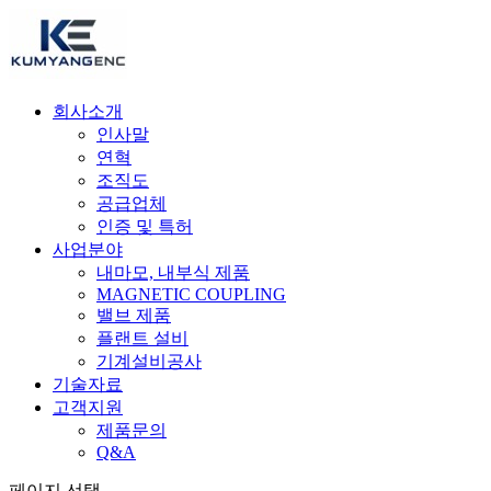
회사소개
인사말
연혁
조직도
공급업체
인증 및 특허
사업분야
내마모, 내부식 제품
MAGNETIC COUPLING
밸브 제품
플랜트 설비
기계설비공사
기술자료
고객지원
제품문의
Q&A
페이지 선택