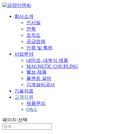
회사소개
인사말
연혁
조직도
공급업체
인증 및 특허
사업분야
내마모, 내부식 제품
MAGNETIC COUPLING
밸브 제품
플랜트 설비
기계설비공사
기술자료
고객지원
제품문의
Q&A
페이지 선택