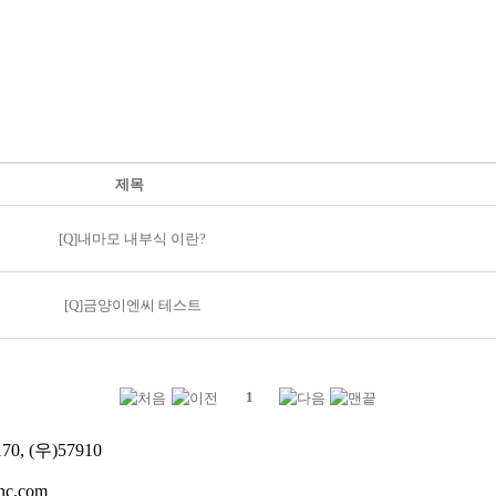
제목
[Q]내마모 내부식 이란?
[Q]금양이엔씨 테스트
1
, (우)57910
c.com