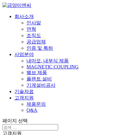
회사소개
인사말
연혁
조직도
공급업체
인증 및 특허
사업분야
내마모, 내부식 제품
MAGNETIC COUPLING
밸브 제품
플랜트 설비
기계설비공사
기술자료
고객지원
제품문의
Q&A
페이지 선택
고객지원