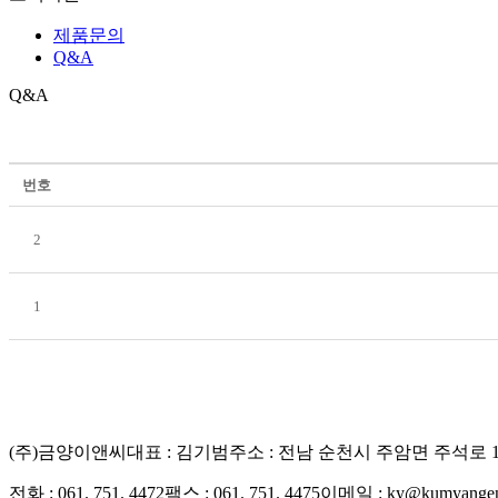
제품문의
Q&A
Q&A
번호
2
1
(주)금양이앤씨
대표 : 김기범
주소 : 전남 순천시 주암면 주석로 170
전화 : 061. 751. 4472
팩스 : 061. 751. 4475
이메일 : ky@kumyangen