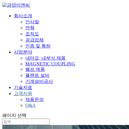
회사소개
인사말
연혁
조직도
공급업체
인증 및 특허
사업분야
내마모, 내부식 제품
MAGNETIC COUPLING
밸브 제품
플랜트 설비
기계설비공사
기술자료
고객지원
제품문의
Q&A
페이지 선택